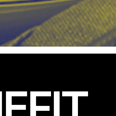
EFIT
.