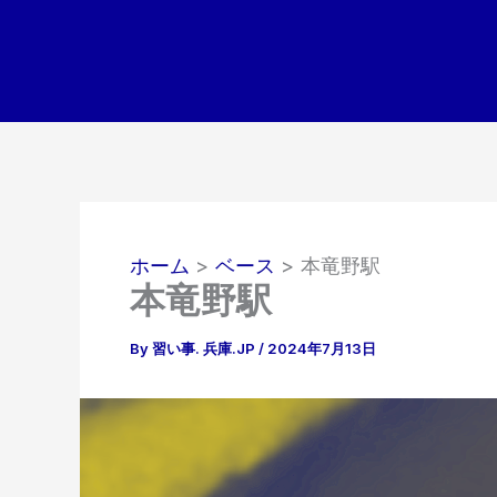
内
容
を
ス
キ
ッ
プ
ホーム
ベース
本竜野駅
本竜野駅
By
習い事. 兵庫.JP
/
2024年7月13日