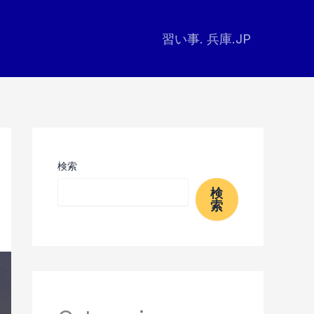
習い事. 兵庫.JP
検索
検
索