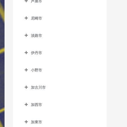
芦屋市
江井ヶ島駅のベース教室
青倉駅のベース教室
天和駅のベース教室
芦屋市のベース教室
大久保駅のベース教室
生野駅のベース教室
尼崎市
播州赤穂駅のベース教室
芦屋駅のベース教室
大蔵谷駅のベース教室
竹田駅のベース教室
尼崎市のベース教室
備前福河駅のベース教室
芦屋川駅のベース教室
淡路市
山陽明石駅のベース教室
新井駅のベース教室
尼崎駅のベース教室
打出駅のベース教室
淡路市のベース教室
山陽魚住駅のベース教室
梁瀬駅のベース教室
尼崎センタープール前駅の
伊丹市
ベース教室
中八木駅のベース教室
和田山駅のベース教室
伊丹市のベース教室
猪名寺駅のベース教室
小野市
西明石駅のベース教室
伊丹駅のベース教室
小野市のベース教室
杭瀬駅のベース教室
西江井ヶ島駅のベース教室
稲野駅のベース教室
加古川市
粟生駅のベース教室
園田駅のベース教室
西新町駅のベース教室
北伊丹駅のベース教室
加古川市のベース教室
青野ケ原駅のベース教室
大物駅のベース教室
加西市
西二見駅のベース教室
新伊丹駅のベース教室
尾上の松駅のベース教室
市場駅のベース教室
加西市のベース教室
立花駅のベース教室
林崎松江海岸駅のベース教
加古川駅のベース教室
加東市
小野駅のベース教室
網引駅のベース教室
室
塚口駅のベース教室