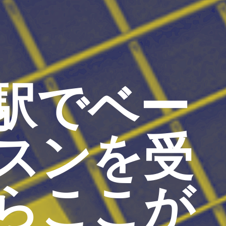
駅でベー
スンを受
らここが