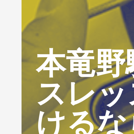
本竜野
スレッ
けるな