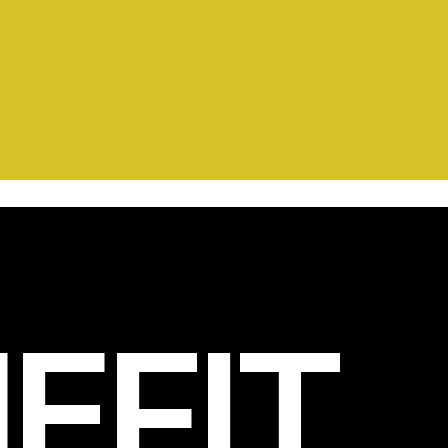
EFIT
.