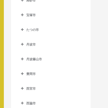
高砂市
神戸三宮駅のオーボエ教室
西鈴蘭台駅のオーボエ教室
兵庫駅のオーボエ教室
岡本駅のオーボエ教室
高砂市のオーボエ教室
三田駅のオーボエ教室
三宮駅のオーボエ教室
二郎駅のオーボエ教室
鵯越駅のオーボエ教室
甲南山手駅のオーボエ教室
宝塚市
荒井駅のオーボエ教室
三田本町駅のオーボエ教室
三宮・花時計前駅のオーボ
宝塚市のオーボエ教室
花山駅のオーボエ教室
御崎公園駅のオーボエ教室
住吉駅のオーボエ教室
伊保駅のオーボエ教室
エ教室
新三田駅のオーボエ教室
たつの市
小林駅のオーボエ教室
箕谷駅のオーボエ教室
湊川駅のオーボエ教室
摂津本山駅のオーボエ教室
山陽曽根駅のオーボエ教室
たつの市のオーボエ教室
市民広場駅のオーボエ教室
広野駅のオーボエ教室
清荒神駅のオーボエ教室
山の街駅のオーボエ教室
湊川公園駅のオーボエ教室
深江駅のオーボエ教室
丹波市
曽根駅のオーボエ教室
千本駅のオーボエ教室
新神戸駅のオーボエ教室
フラワータウン駅のオーボ
逆瀬川駅のオーボエ教室
丹波市のオーボエ教室
和田岬駅のオーボエ教室
マリンパーク駅のオーボエ
エ教室
高砂駅のオーボエ教室
竜野駅のオーボエ教室
中公園駅のオーボエ教室
丹波篠山市
教室
宝塚駅のオーボエ教室
石生駅のオーボエ教室
南ウッディタウン駅のオー
宝殿駅のオーボエ教室
西栗栖駅のオーボエ教室
丹波篠山市のオーボエ教室
中埠頭駅のオーボエ教室
御影駅のオーボエ教室
ボエ教室
宝塚南口駅のオーボエ教室
市島駅のオーボエ教室
豊岡市
播磨新宮駅のオーボエ教室
草野駅のオーボエ教室
西元町駅のオーボエ教室
南魚崎駅のオーボエ教室
横山駅のオーボエ教室
武田尾駅のオーボエ教室
柏原駅のオーボエ教室
豊岡市のオーボエ教室
東觜崎駅のオーボエ教室
篠山口駅のオーボエ教室
ハーバーランド駅のオーボ
西宮市
中山観音駅のオーボエ教室
久下村駅のオーボエ教室
江原駅のオーボエ教室
エ教室
本竜野駅のオーボエ教室
丹波大山駅のオーボエ教室
西宮市のオーボエ教室
中山寺駅のオーボエ教室
黒井駅のオーボエ教室
城崎温泉駅のオーボエ教室
花隈駅のオーボエ教室
西脇市
古市駅のオーボエ教室
今津駅のオーボエ教室