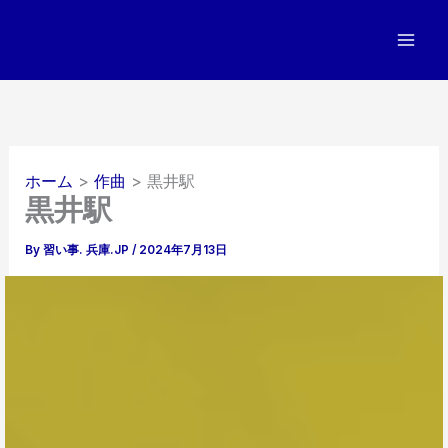
内
容
を
ス
キ
ッ
プ
ホーム
作曲
黒井駅
黒井駅
By
習い事. 兵庫.JP
/
2024年7月13日