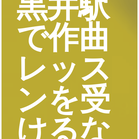
黒井駅
で作曲
レッス
ンを受
けるな