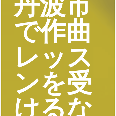
丹波市
で作曲
レッス
ンを受
けるな