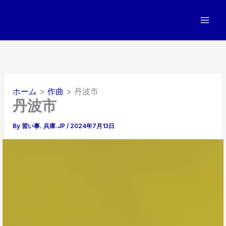
内
容
を
ス
キ
ッ
プ
ホーム
作曲
丹波市
丹波市
By
習い事. 兵庫.JP
/
2024年7月13日