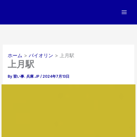
内
容
を
ス
キ
ッ
プ
ホーム
バイオリン
上月駅
上月駅
By
習い事. 兵庫.JP
/
2024年7月13日