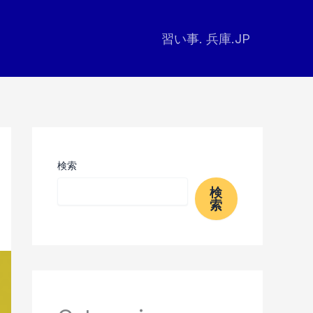
習い事. 兵庫.JP
検索
検
索