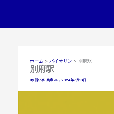
内
容
を
ス
キ
ッ
プ
ホーム
バイオリン
別府駅
別府駅
By
習い事. 兵庫.JP
/
2024年7月13日