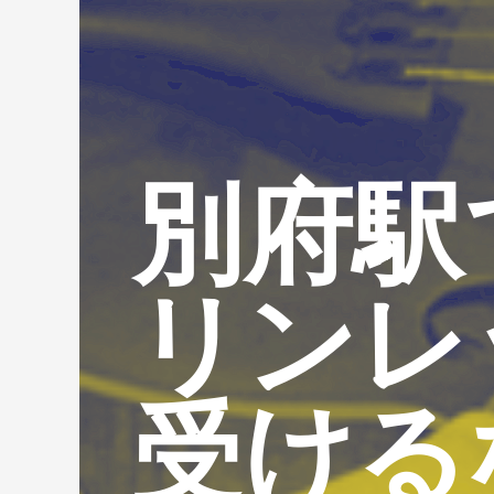
別府駅
リンレ
受ける