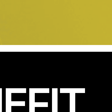
EFIT
.