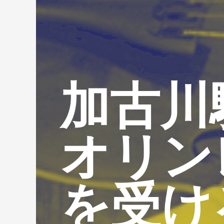
加古川
オリン
を受け