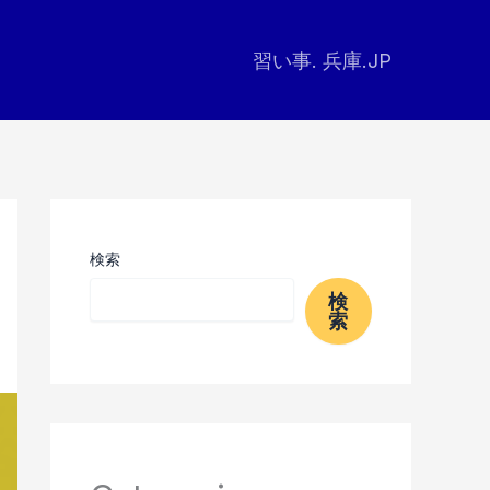
習い事. 兵庫.JP
検索
検
索