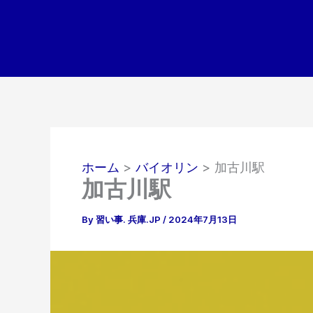
内
容
を
ス
キ
ッ
プ
ホーム
バイオリン
加古川駅
加古川駅
By
習い事. 兵庫.JP
/
2024年7月13日