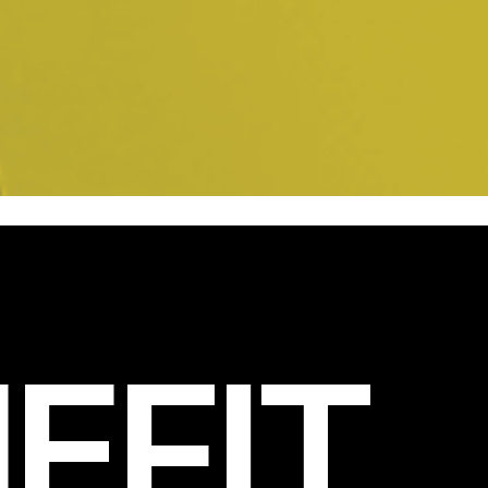
EFIT
.