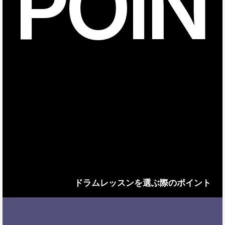
POIN
ドラムレッスンを選ぶ際のポイント