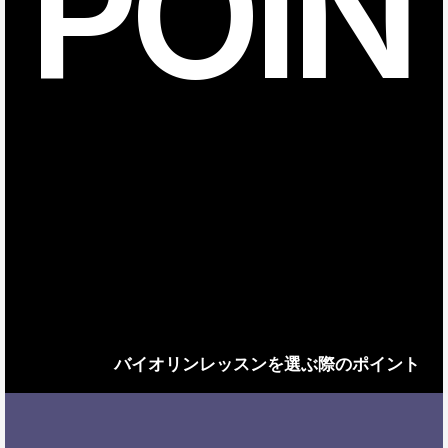
POIN
バイオリンレッスンを選ぶ際のポイント