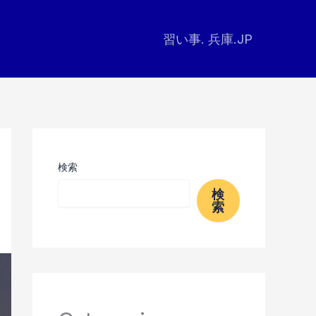
習い事. 兵庫.JP
検索
検
索