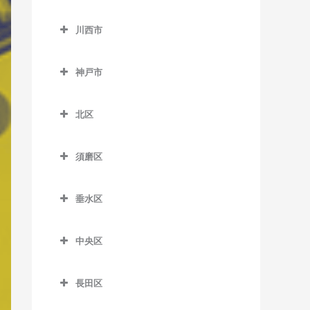
神野駅のベース教室
加東市のベース教室
小野町駅のベース教室
長駅のベース教室
東二見駅のベース教室
出屋敷駅のベース教室
川西市
浜の宮駅のベース教室
滝駅のベース教室
樫山駅のベース教室
田原駅のベース教室
川西市のベース教室
人丸前駅のベース教室
武庫川駅のベース教室
日岡駅のベース教室
滝野駅のベース教室
神戸市
河合西駅のベース教室
播磨下里駅のベース教室
一の鳥居駅のベース教室
藤江駅のベース教室
武庫之荘駅のベース教室
東加古川駅のベース教室
社町駅のベース教室
神戸市のベース教室
葉多駅のベース教室
播磨横田駅のベース教室
鶯の森駅のベース教室
北区
別府駅のベース教室
北条町駅のベース教室
畦野駅のベース教室
北区のベース教室
厄神駅のベース教室
須磨区
法華口駅のベース教室
川西池田駅のベース教室
藍那駅のベース教室
須磨区のベース教室
川西能勢口駅のベース教室
有馬温泉駅のベース教室
垂水区
板宿駅のベース教室
絹延橋駅のベース教室
有馬口駅のベース教室
垂水区のベース教室
山陽須磨駅のベース教室
中央区
笹部駅のベース教室
大池駅のベース教室
霞ヶ丘駅のベース教室
須磨駅のベース教室
中央区のベース教室
滝山駅のベース教室
岡場駅のベース教室
山陽塩屋駅のベース教室
長田区
須磨浦公園駅のベース教室
医療センター駅のベース教
多田駅のベース教室
唐櫃台駅のベース教室
山陽垂水駅のベース教室
長田区のベース教室
室