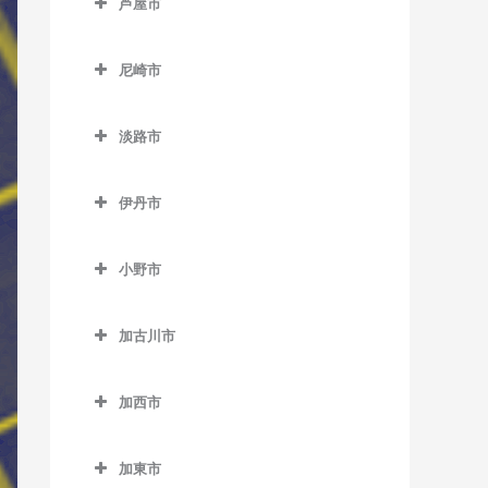
芦屋市
江井ヶ島駅のベース教室
青倉駅のベース教室
天和駅のベース教室
芦屋市のベース教室
大久保駅のベース教室
生野駅のベース教室
尼崎市
播州赤穂駅のベース教室
芦屋駅のベース教室
大蔵谷駅のベース教室
竹田駅のベース教室
尼崎市のベース教室
備前福河駅のベース教室
芦屋川駅のベース教室
淡路市
山陽明石駅のベース教室
新井駅のベース教室
尼崎駅のベース教室
打出駅のベース教室
淡路市のベース教室
山陽魚住駅のベース教室
梁瀬駅のベース教室
尼崎センタープール前駅の
伊丹市
ベース教室
中八木駅のベース教室
和田山駅のベース教室
伊丹市のベース教室
猪名寺駅のベース教室
小野市
西明石駅のベース教室
伊丹駅のベース教室
小野市のベース教室
杭瀬駅のベース教室
西江井ヶ島駅のベース教室
稲野駅のベース教室
加古川市
粟生駅のベース教室
園田駅のベース教室
西新町駅のベース教室
北伊丹駅のベース教室
加古川市のベース教室
青野ケ原駅のベース教室
大物駅のベース教室
加西市
西二見駅のベース教室
新伊丹駅のベース教室
尾上の松駅のベース教室
市場駅のベース教室
加西市のベース教室
立花駅のベース教室
林崎松江海岸駅のベース教
加古川駅のベース教室
加東市
小野駅のベース教室
網引駅のベース教室
室
塚口駅のベース教室