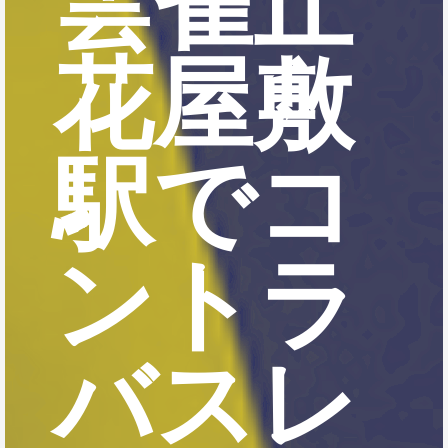
雲雀丘
花屋敷
駅でコ
ントラ
バスレ