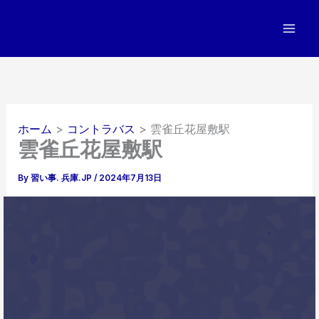
内
容
を
ス
キ
ッ
プ
ホーム
コントラバス
雲雀丘花屋敷駅
雲雀丘花屋敷駅
By
習い事. 兵庫.JP
/
2024年7月13日