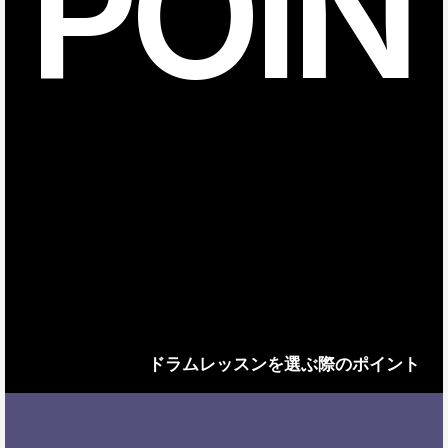
POIN
ドラムレッスンを選ぶ際のポイント