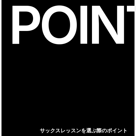
POIN
サックスレッスンを選ぶ際のポイント