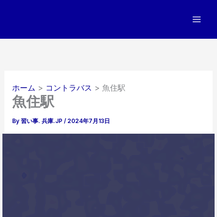
内
容
を
ス
キ
ッ
プ
ホーム
コントラバス
魚住駅
魚住駅
By
習い事. 兵庫.JP
/
2024年7月13日