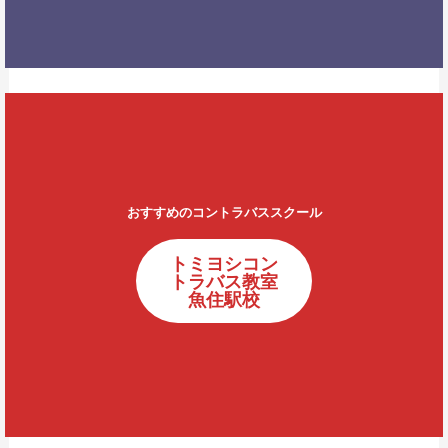
おすすめのコントラバススクール
トミヨシコン
トラバス教室
魚住駅校