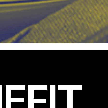
EFIT
.