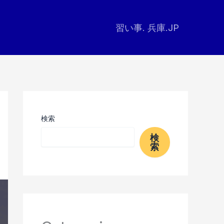
習い事. 兵庫.JP
検索
検
索