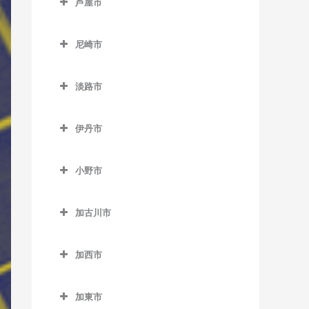
芦屋市
江井ヶ島駅のベース教室
青倉駅のベース教室
天和駅のベース教室
芦屋市のベース教室
大久保駅のベース教室
生野駅のベース教室
尼崎市
播州赤穂駅のベース教室
芦屋駅のベース教室
大蔵谷駅のベース教室
竹田駅のベース教室
尼崎市のベース教室
備前福河駅のベース教室
芦屋川駅のベース教室
淡路市
山陽明石駅のベース教室
新井駅のベース教室
尼崎駅のベース教室
打出駅のベース教室
淡路市のベース教室
山陽魚住駅のベース教室
梁瀬駅のベース教室
尼崎センタープール前駅の
伊丹市
ベース教室
中八木駅のベース教室
和田山駅のベース教室
伊丹市のベース教室
猪名寺駅のベース教室
小野市
西明石駅のベース教室
伊丹駅のベース教室
小野市のベース教室
杭瀬駅のベース教室
西江井ヶ島駅のベース教室
稲野駅のベース教室
加古川市
粟生駅のベース教室
園田駅のベース教室
西新町駅のベース教室
北伊丹駅のベース教室
加古川市のベース教室
青野ケ原駅のベース教室
大物駅のベース教室
加西市
西二見駅のベース教室
新伊丹駅のベース教室
尾上の松駅のベース教室
市場駅のベース教室
加西市のベース教室
立花駅のベース教室
林崎松江海岸駅のベース教
加古川駅のベース教室
加東市
小野駅のベース教室
網引駅のベース教室
室
塚口駅のベース教室