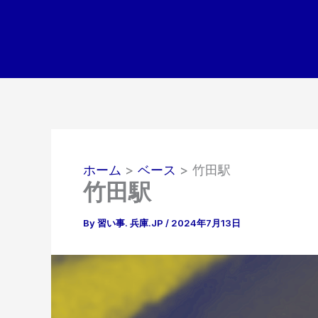
内
容
を
ス
キ
ッ
プ
ホーム
ベース
竹田駅
竹田駅
By
習い事. 兵庫.JP
/
2024年7月13日