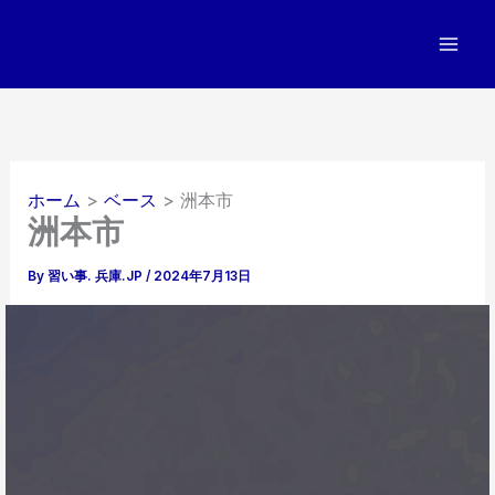
内
容
を
ス
キ
ッ
プ
ホーム
ベース
洲本市
洲本市
By
習い事. 兵庫.JP
/
2024年7月13日