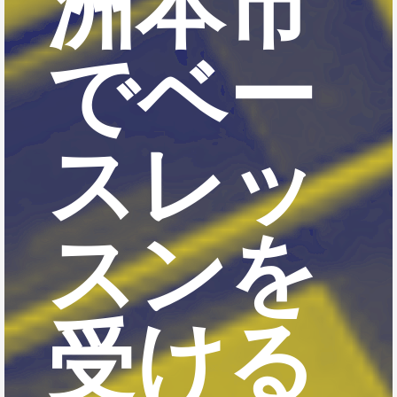
洲本市
でベー
スレッ
スンを
受ける