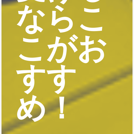
ならこ
こがお
すす
め！