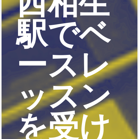
西相生
駅でベ
ースレ
ッスン
を受け