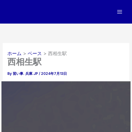
内
容
を
ス
キ
ッ
プ
ホーム
ベース
西相生駅
西相生駅
By
習い事. 兵庫.JP
/
2024年7月13日