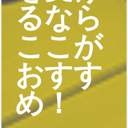
るなら
ここが
おすす
め！