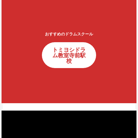
おすすめのドラムスクール
トミヨシドラ
ム教室寺前駅
校