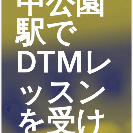
中公園
駅で
DTMレ
ッスン
を受け