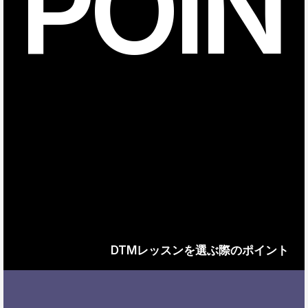
POIN
DTMレッスンを選ぶ際のポイント