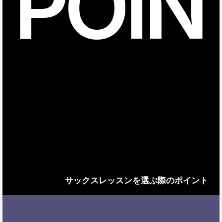
POIN
サックスレッスンを選ぶ際のポイント