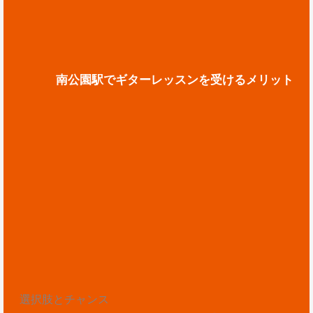
南公園駅でギターレッスンを受けるメリット
選択肢とチャンス