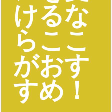
けるな
らここ
がおす
すめ！