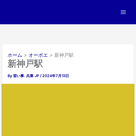
内
容
を
ス
キ
ッ
プ
ホーム
オーボエ
新神戸駅
新神戸駅
By
習い事. 兵庫.JP
/
2024年7月13日