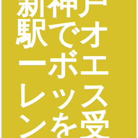
新神戸
駅でオ
ーボエ
レッス
ンを受