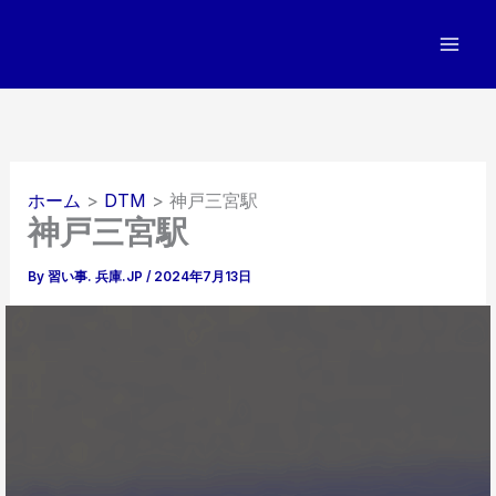
内
容
を
ス
キ
ッ
プ
ホーム
DTM
神戸三宮駅
神戸三宮駅
By
習い事. 兵庫.JP
/
2024年7月13日