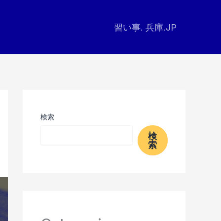
習い事. 兵庫.JP
検索
検
索