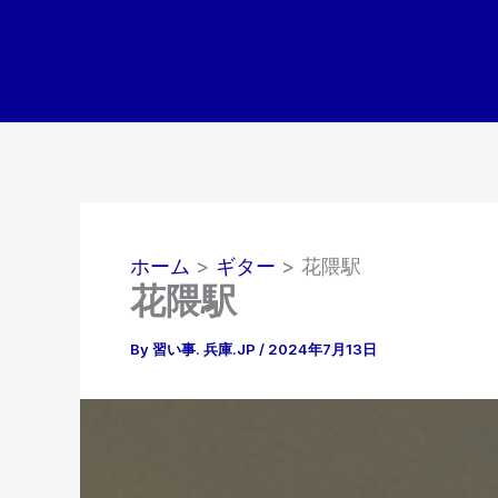
内
容
を
ス
キ
ッ
プ
ホーム
ギター
花隈駅
花隈駅
By
習い事. 兵庫.JP
/
2024年7月13日