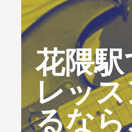
花隈駅
レッス
るなら