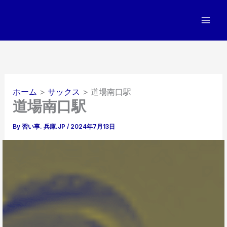
内
容
を
ス
キ
ッ
プ
ホーム
サックス
道場南口駅
道場南口駅
By
習い事. 兵庫.JP
/
2024年7月13日