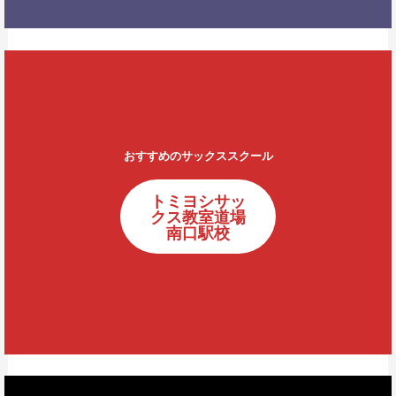
おすすめのサックススクール
トミヨシサッ
クス教室道場
南口駅校