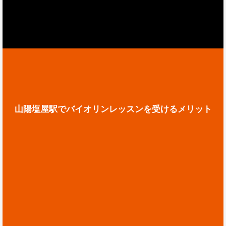
山陽塩屋駅でバイオリンレッスンを受けるメリット