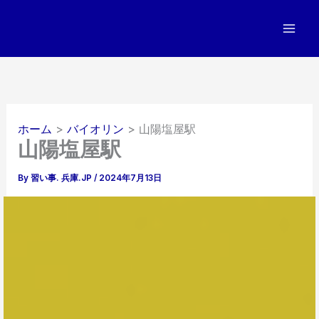
内
容
を
ス
キ
ッ
プ
ホーム
バイオリン
山陽塩屋駅
山陽塩屋駅
By
習い事. 兵庫.JP
/
2024年7月13日