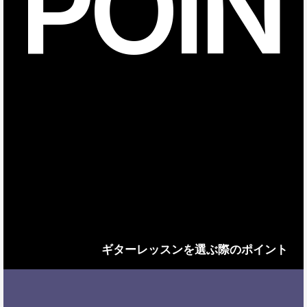
POIN
ギターレッスンを選ぶ際のポイント