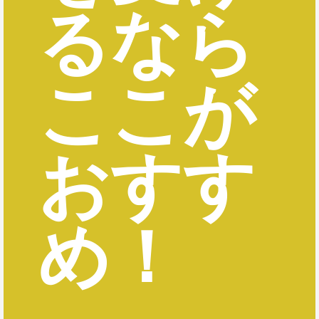
るなら
ここが
おすす
め！