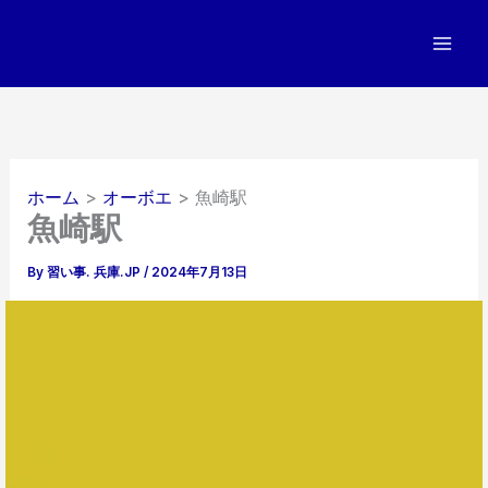
内
容
を
ス
キ
ッ
プ
ホーム
オーボエ
魚崎駅
魚崎駅
By
習い事. 兵庫.JP
/
2024年7月13日