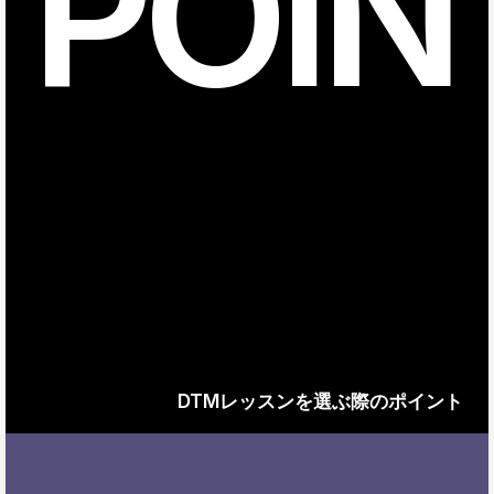
POIN
DTMレッスンを選ぶ際のポイント