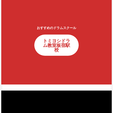
おすすめのドラムスクール
トミヨシドラ
ム教室板宿駅
校