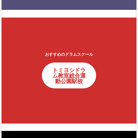
おすすめのドラムスクール
トミヨシドラ
ム教室総合運
動公園駅校