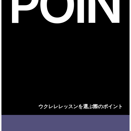
POIN
ウクレレレッスンを選ぶ際のポイント