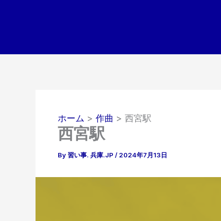
内
容
を
ス
キ
ッ
プ
ホーム
作曲
西宮駅
西宮駅
By
習い事. 兵庫.JP
/
2024年7月13日