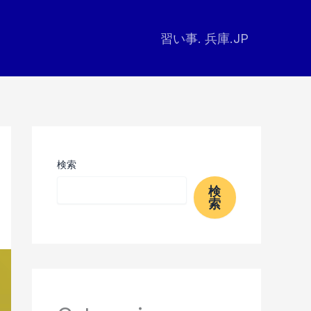
習い事. 兵庫.JP
検索
検
索