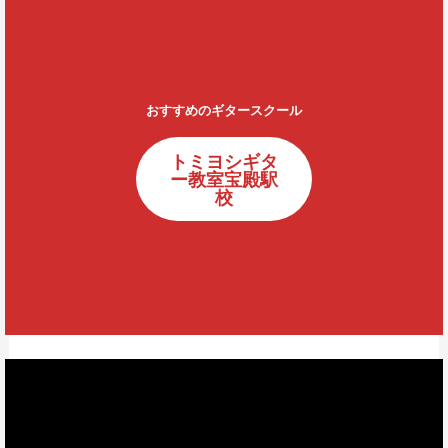
おすすめのギタースクール
トミヨシギタ
ー教室宝殿駅
校