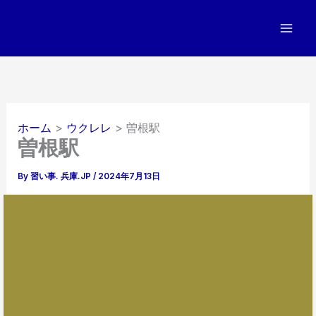
内
容
を
ス
キ
ッ
プ
ホーム
ウクレレ
曽根駅
曽根駅
By
習い事. 兵庫.JP
/
2024年7月13日