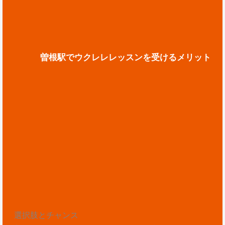
曽根駅でウクレレレッスンを受けるメリット
選択肢とチャンス